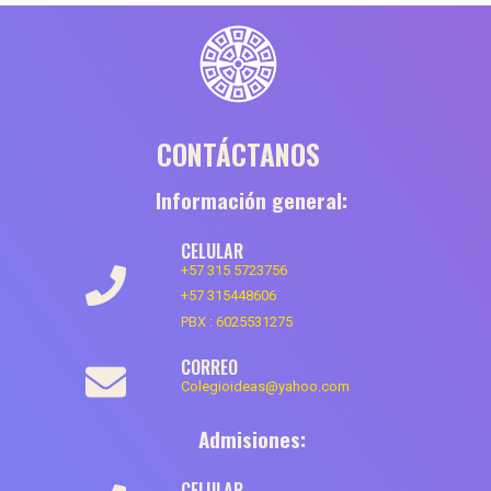
CONTÁCTANOS
Información general:
CELULAR
+57 315 5723756
+57 315448606
PBX :
6025531275
CORREO
Colegioideas@yahoo.com
Admisiones:
CELULAR