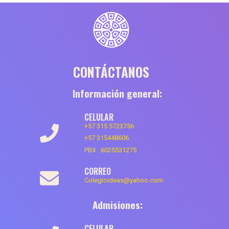
CONTÁCTANOS
Información general:
CELULAR
+57 315 5723756
+57 315448606
PBX :
6025531275
CORREO
Colegioideas@yahoo.com
Admisiones:
CELULAR