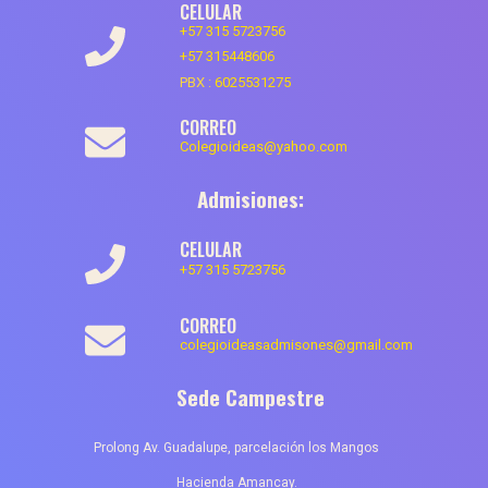
CELULAR
+57 315 5723756
+57 315448606
PBX :
6025531275
CORREO
Colegioideas@yahoo.com
Admisiones:
CELULAR
+57 315 5723756
CORREO
colegioideasadmisones@gmail.com
Sede Campestre
Prolong Av. Guadalupe, parcelación los Mangos
Hacienda Amancay.