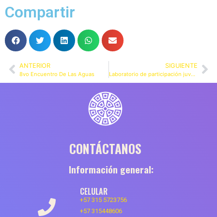
Compartir
ANTERIOR
SIGUIENTE
8vo Encuentro De Las Aguas
Laboratorio de participación juvenil – Diversidad en Acción – Jóvenes Construyendo un Planeta Verde
CONTÁCTANOS
Información general:
CELULAR
+57 315 5723756
+57 315448606