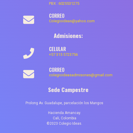
PBX :
6025531275
CORREO
Colegioideas@yahoo.com
Admisiones:
CELULAR
+57 315 5723756
CORREO
colegioideasadmisones@gmail.com
Sede Campestre
Prolong Av. Guadalupe, parcelación los Mangos
Hacienda Amancay.
Cali, Colombia
©2023 Colegio Ideas.