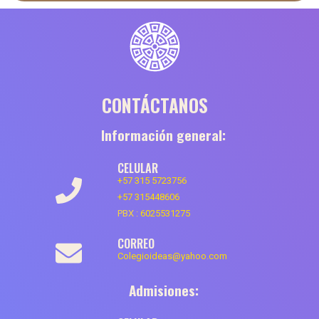
CONTÁCTANOS
Información general:
CELULAR
+57 315 5723756
+57 315448606
PBX :
6025531275
CORREO
Colegioideas@yahoo.com
Admisiones: