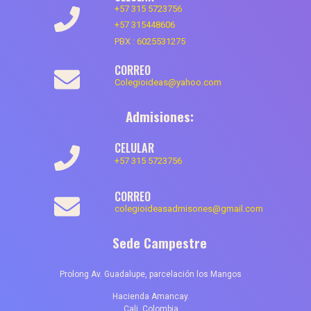
+57 315 5723756
+57 315448606
PBX :
6025531275
CORREO
Colegioideas@yahoo.com
Admisiones:
CELULAR
+57 315 5723756
CORREO
colegioideasadmisones@gmail.com
Sede Campestre
Prolong Av. Guadalupe, parcelación los Mangos
Hacienda Amancay.
Cali, Colombia