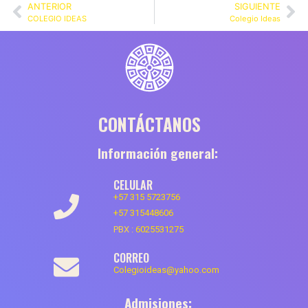
ANTERIOR
SIGUIENTE
COLEGIO IDEAS
Colegio Ideas
CONTÁCTANOS
Información general:
CELULAR
+57 315 5723756
+57 315448606
PBX :
6025531275
CORREO
Colegioideas@yahoo.com
Admisiones: