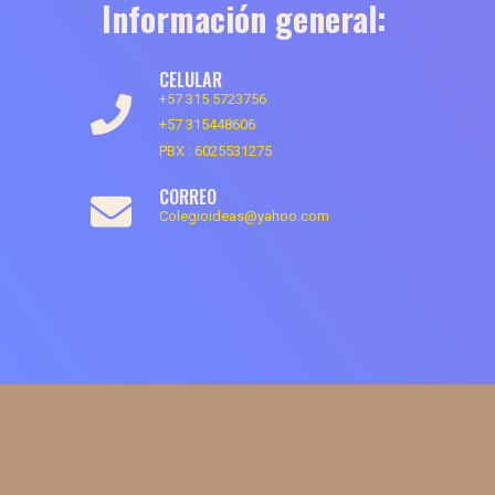
Información general:
CELULAR
+57 315 5723756
+57 315448606
PBX :
6025531275
CORREO
Colegioideas@yahoo.com