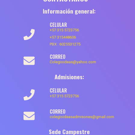
Información general:
CELULAR
+57 315 5723756
+57 315448606
PBX :
6025531275
CORREO
Colegioideas@yahoo.com
Admisiones:
CELULAR
+57 315 5723756
CORREO
colegioideasadmisones@gmail.com
Sede Campestre