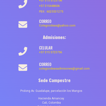
+57 315 5723756
+57 315448606
PBX :
6025531275
CORREO
Colegioideas@yahoo.com
Admisiones:
CELULAR
+57 315 5723756
CORREO
colegioideasadmisones@gmail.com
Sede Campestre
Prolong Av. Guadalupe, parcelación los Mangos
Hacienda Amancay.
Cali, Colombia