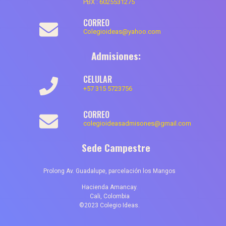
PBX :
6025531275
CORREO
Colegioideas@yahoo.com
Admisiones:
CELULAR
+57 315 5723756
CORREO
colegioideasadmisones@gmail.com
Sede Campestre
Prolong Av. Guadalupe, parcelación los Mangos
Hacienda Amancay.
Cali, Colombia
©2023 Colegio Ideas.